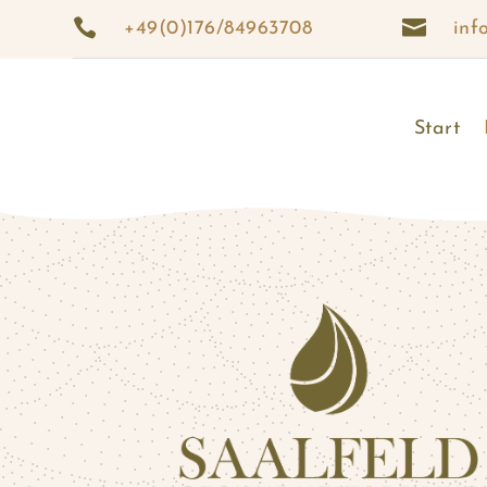


+49(0)176/84963708
inf
Start