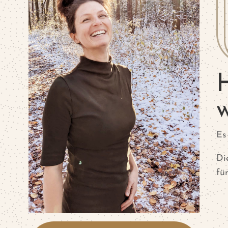
H
Es
Di
fü