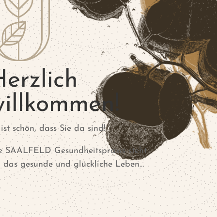
erzlich
willkommen!
 ist schön, dass Sie da sind!
e SAALFELD Gesundheitspraxis steht
r das gesunde und glückliche Leben…