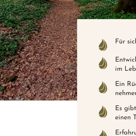
Für sic
Entwic
im Lebe
Ein Rü
nehmen
Es gibt
einen T
Erfahr