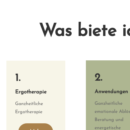
Was biete i
2.
1.
Anwendungen
Ergotherapie
Ganzheitliche
Ganzheitliche
emotionale Ablös
Ergotherapie
Beratung und
energetische