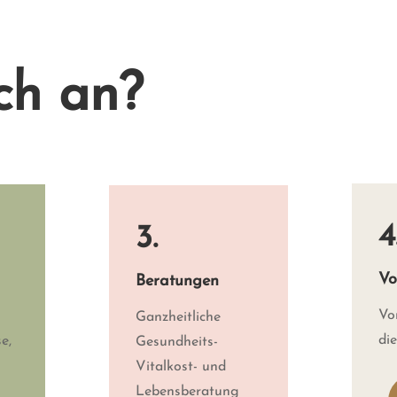
ch an?
4
3.
Vo
Beratungen
Vo
Ganzheitliche
di
e,
Gesundheits-
Vitalkost- und
Lebensberatung